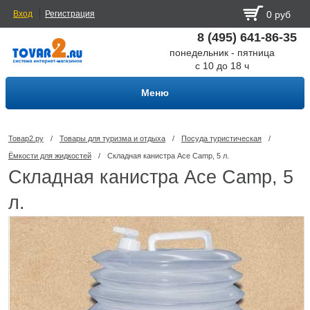
Вход
Регистрация
0 руб
8 (495) 641-86-35
понедельник - пятница
с 10 до 18 ч
Меню
Товар2.ру
/
Товары для туризма и отдыха
/
Посуда туриcтическая
/
Ёмкости для жидкостей
/
Складная канистра Ace Camp, 5 л.
Складная канистра Ace Camp, 5
л.