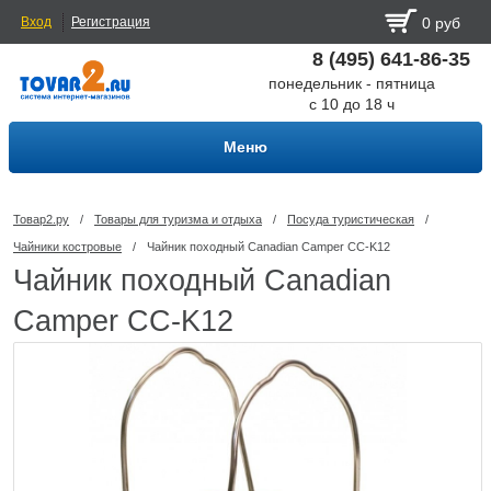
Вход
Регистрация
0 руб
8 (495) 641-86-35
понедельник - пятница
с 10 до 18 ч
Меню
Товар2.ру
/
Товары для туризма и отдыха
/
Посуда туриcтическая
/
Чайники костровые
/
Чайник походный Canadian Camper СС-K12
Чайник походный Canadian
Camper СС-K12