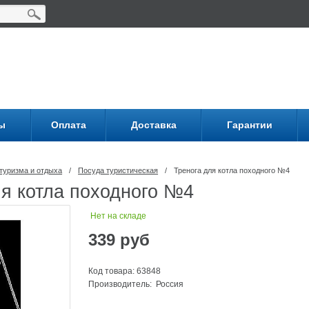
ы
Оплата
Доставка
Гарантии
туризма и отдыха
/
Посуда туриcтическая
/
Тренога для котла походного №4
ля котла походного №4
Нет на складе
339
руб
Код товара: 63848
Производитель: Россия