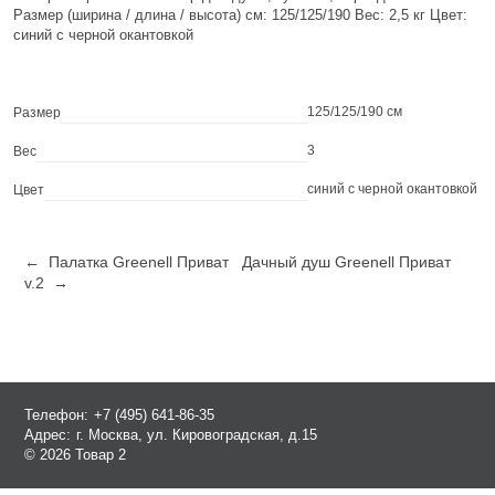
Размер (ширина / длина / высота) см: 125/125/190 Вес: 2,5 кг Цвет:
синий с черной окантовкой
125/125/190 см
Размер
3
Вес
синий с черной окантовкой
Цвет
← Палатка Greenell Приват
Дачный душ Greenell Приват
v.2 →
Телефон:
+7 (495) 641-86-35
Адрес:
г. Москва, ул. Кировоградская, д.15
© 2026 Товар 2