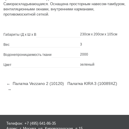
Самораскладывающаяся. Оснащена просторным навесом-тамбуром,
вентиляционными окнами, внутренними карманами,
противомоскитной сеткой.
230см x 200см x 105см
Габариты (Д х Ш х В
3
Вес
2000
Водонепроницаемость ткани
зеленый
Цвет
← Палатка Vezzano 2 (10120)
Палатка KIRA 3 (10089XZ)
→
Телефон:
+7 (495) 641-86-35
Адрес:
г. Москва, ул. Кировоградская, д.15