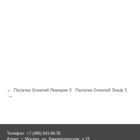
← Палатка Greenell Лимерик 3
Палатка Greenell Эльф 3
→
Телефон:
+7 (495) 641-86-35
Адрес:
г. Москва, ул. Кировоградская, д.15