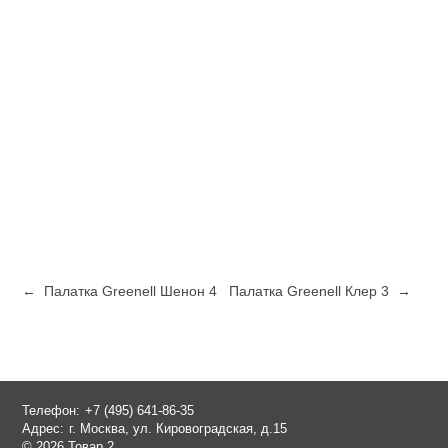
← Палатка Greenell Шенон 4
Палатка Greenell Клер 3 →
Телефон:
+7 (495) 641-86-35
Адрес:
г. Москва, ул. Кировоградская, д.15
© 2026 Товар 2