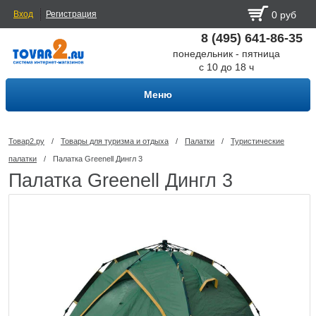
Вход
Регистрация
0 руб
8 (495) 641-86-35
понедельник - пятница
с 10 до 18 ч
Меню
Товар2.ру
/
Товары для туризма и отдыха
/
Палатки
/
Туристические
палатки
/
Палатка Greenell Дингл 3
Палатка Greenell Дингл 3