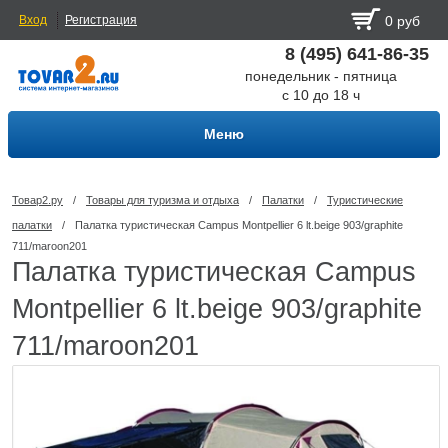
Вход
Регистрация
0 руб
8 (495) 641-86-35
понедельник - пятница
с 10 до 18 ч
Меню
Товар2.ру
/
Товары для туризма и отдыха
/
Палатки
/
Туристические
палатки
/
Палатка туристическая Campus Montpellier 6 lt.beige 903/graphite
711/maroon201
Палатка туристическая Campus
Montpellier 6 lt.beige 903/graphite
711/maroon201