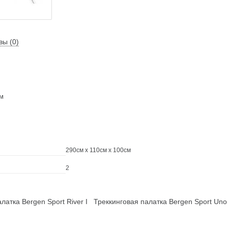
вы (0)
м
290см x 110см x 100см
2
атка Bergen Sport River I
Треккинговая палатка Bergen Sport Uno