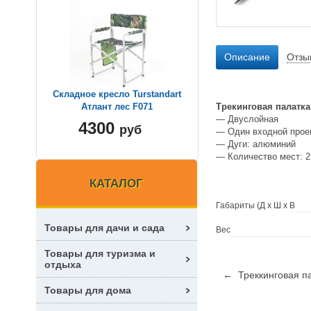
Описание
Отзы
Складное кресло Turstandart
Трекинговая палатка
Атлант лес F071
— Двуслойная
4300
руб
— Один входной прое
— Дуги: алюминий
— Количество мест: 2
КАТАЛОГ
Габариты (Д х Ш х В
Товары для дачи и сада
Вес
Товары для туризма и
отдыха
← Треккинговая пал
Товары для дома