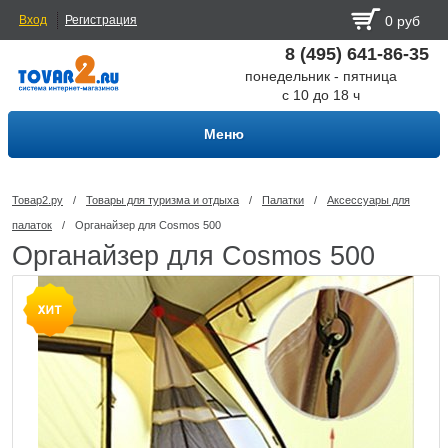
Вход
Регистрация
0 руб
8 (495) 641-86-35
понедельник - пятница
с 10 до 18 ч
Меню
Товар2.ру
/
Товары для туризма и отдыха
/
Палатки
/
Аксессуары для
палаток
/
Органайзер для Cosmos 500
Органайзер для Cosmos 500