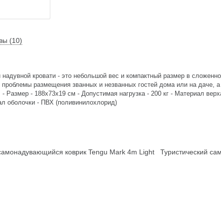
вы (10)
надувной кровати - это небольшой вес и компактный размер в сложенно
проблемы размещения званных и незванных гостей дома или на даче, а
 - Размер - 188х73х19 см - Допустимая нагрузка - 200 кг - Материал вер
ал оболочки - ПВХ (поливинилохлорид)
амонадувающийся коврик Tengu Mark 4m Light
Туристический са