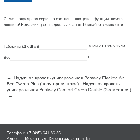
Самая популярная серия по соотношению цена - функция: ничего
лишнего! Немаркий цвет, надежный клапан. Ремнабор в комплекте.
191см x 137см x 22см
Габариты (Д х Ш х В
3
Вес
← Надувная кровать универсальная Bestway Flocked Air
Bed Tween Plus (полуторная плюс)
Надувная кровать
универсальная Bestway Comfort Green Double (2-х местная)
→
Телефон:
+7 (495) 641-86-35
Адрес:
г. Москва, ул. Кировоградская, д.15