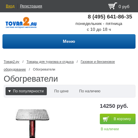
Вход
Регистрация
0 руб
8 (495) 641-86-35
понедельник - пятница
с 10 до 18 ч
Меню
Товар2.ру
/
Товары для туризма и отдыха
/
Газовое и бензиновое
оборудование
/
Обогреватели
Обогреватели
По популярности
По цене
По наличию
По наличию и цене
14250 руб.
В корзину
В наличии