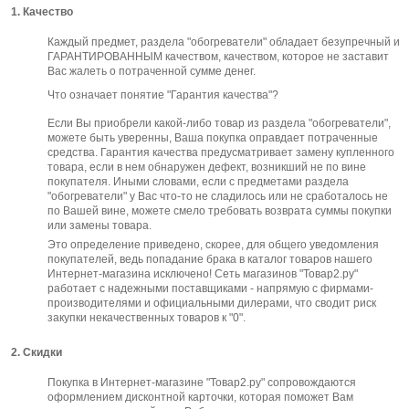
1. Качество
Каждый предмет, раздела "обогреватели" обладает безупречный и
ГАРАНТИРОВАННЫМ качеством, качеством, которое не заставит
Вас жалеть о потраченной сумме денег.
Что означает понятие "Гарантия качества"?
Если Вы приобрели какой-либо товар из раздела "обогреватели",
можете быть уверенны, Ваша покупка оправдает потраченные
средства. Гарантия качества предусматривает замену купленного
товара, если в нем обнаружен дефект, возникший не по вине
покупателя. Иными словами, если с предметами раздела
"обогреватели" у Вас что-то не сладилось или не сработалось не
по Вашей вине, можете смело требовать возврата суммы покупки
или замены товара.
Это определение приведено, скорее, для общего уведомления
покупателей, ведь попадание брака в каталог товаров нашего
Интернет-магазина исключено! Сеть магазинов "Товар2.ру"
работает с надежными поставщиками - напрямую с фирмами-
производителями и официальными дилерами, что сводит риск
закупки некачественных товаров к "0".
2. Скидки
Покупка в Интернет-магазине "Товар2.ру" сопровождаются
оформлением дисконтной карточки, которая поможет Вам