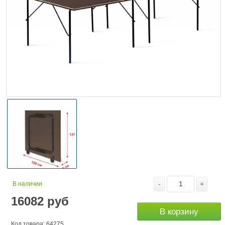
-
+
В наличии
16082
руб
В корзину
Код товара: 64275