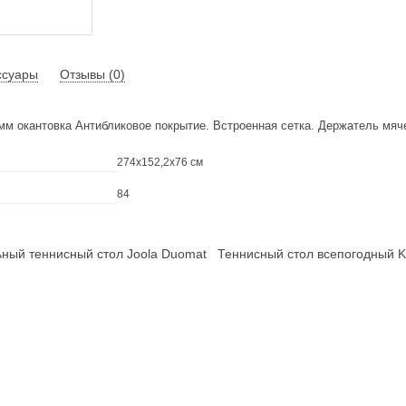
ссуары
Отзывы (0)
мм окантовка Антибликовое покрытие. Встроенная сетка. Держатель мяче
274х152,2х76 см
84
ый теннисный стол Joola Duomat
Теннисный стол всепогодный