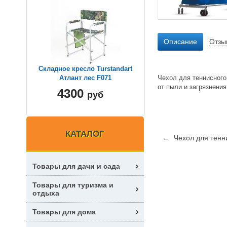
Описание
Отзы
Складное кресло Turstandart
Чехол для теннисног
Атлант лес F071
от пыли и загрязнения
4300
руб
КАТАЛОГ
← Чехол для тенни
Товары для дачи и сада
Товары для туризма и
отдыха
Товары для дома