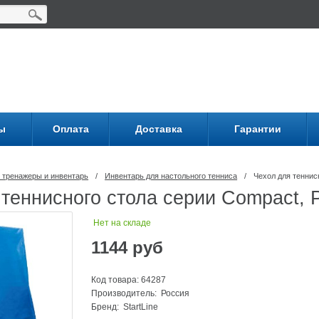
ы
Оплата
Доставка
Гарантии
 тренажеры и инвентарь
/
Инвентарь для настольного тенниса
/
Чехол для теннисн
теннисного стола серии Compact, P
Нет на складе
1144
руб
Код товара: 64287
Производитель: Россия
Бренд:
StartLine