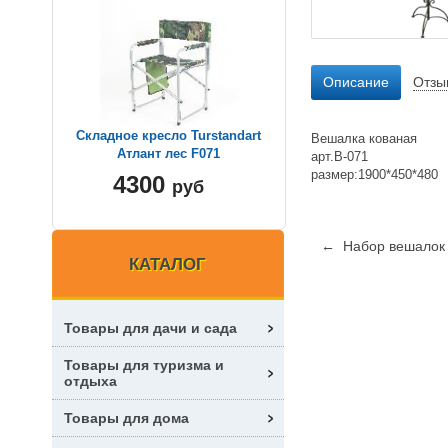
Описание
Отзы
Складное кресло Turstandart
Вешалка кованая
Атлант лес F071
арт.В-071
размер:1900*450*480
4300
руб
← Набор вешалок 
КАТАЛОГ
Товары для дачи и сада
Товары для туризма и
отдыха
Товары для дома