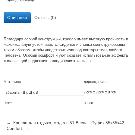
Описание
Отзывы (0)
Благодаря особой конструкции, кресло имеет высокую прочность и
максимальную устойчивость. Сиденье и спинка сконструированы
таким образом, чтобы «подстроиться» под контуры тела любого
человека. Особый комфорт и уют создает использование эффекта
«плавающей подвески» в соединениях каркаса.
дерево, ткань
Материал
72см x 72см x 97см
Габариты (Д х Ш х В
венге
Цвет
← Кресло для отдыха, модель 51 Весна
Пуфик 55x55x42
Comfort →