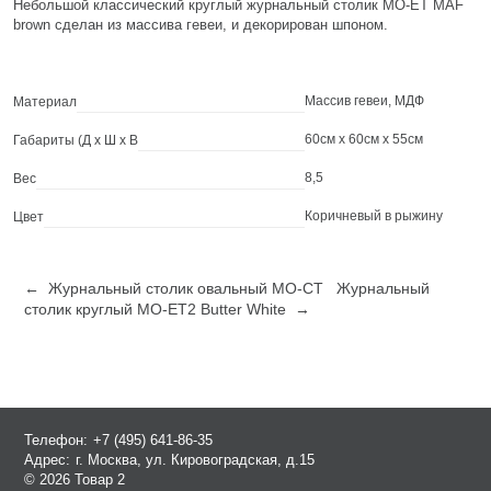
Небольшой классический круглый журнальный столик MO-ET MAF
brown сделан из массива гевеи, и декорирован шпоном.
Массив гевеи, МДФ
Материал
60см x 60см x 55см
Габариты (Д х Ш х В
8,5
Вес
Коричневый в рыжину
Цвет
← Журнальный столик овальный MO-CT
Журнальный
столик круглый MO-ET2 Butter White →
Телефон:
+7 (495) 641-86-35
Адрес:
г. Москва, ул. Кировоградская, д.15
© 2026 Товар 2