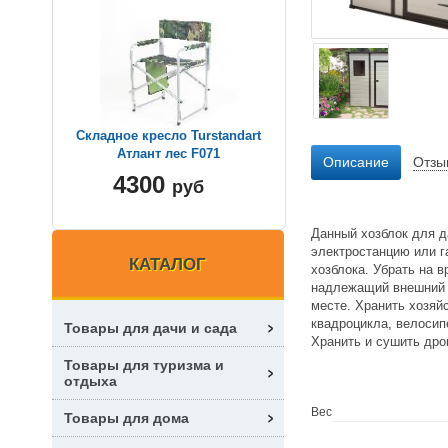
Складное кресло Turstandart
Атлант лес F071
Описание
Отзы
4300
руб
Данный хозблок для д
электростанцию или г
КАТАЛОГ
хозблока. Убрать на 
надлежащий внешний в
месте. Хранить хозяй
квадроцикла, велосип
Товары для дачи и сада
Хранить и сушить дров
Товары для туризма и
отдыха
Вес
Товары для дома