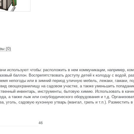
вы (0)
ачи используют чтобы: расположить в нем коммуникации, например, ком
азовый баллон. Воспрепятствовать доступу детей к колодцу с водой, ра
время непогоды или в зимний период уличную мебель, лежаки, гамаки, по
ид овощехранилищу на садовом участке, а также уменьшить попадание
ственный инвентарь, инструменты, бытовую химию. Использовать в каче
еда, а также лыж или сноубордического оборудования и т.д. Организова
а, уголь, садовую кухонную утварь (мангал, гриль и т.п.). Разместить 
46