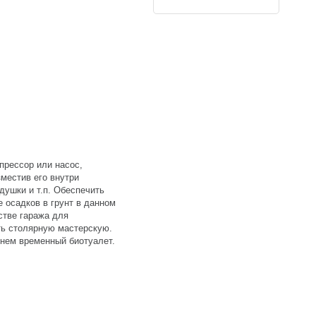
прессор или насос,
зместив его внутри
душки и т.п. Обеспечить
 осадков в грунт в данном
стве гаража для
ть столярную мастерскую.
в нем временный биотуалет.