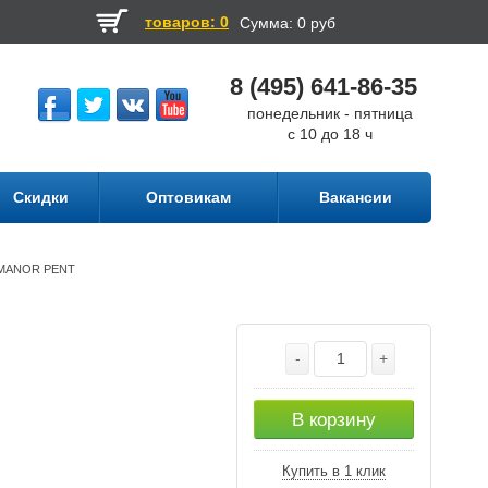
товаров: 0
Сумма:
0 руб
8 (495) 641-86-35
понедельник - пятница
с 10 до 18 ч
Скидки
Оптовикам
Вакансии
а MANOR PENT
-
+
В корзину
Купить в 1 клик