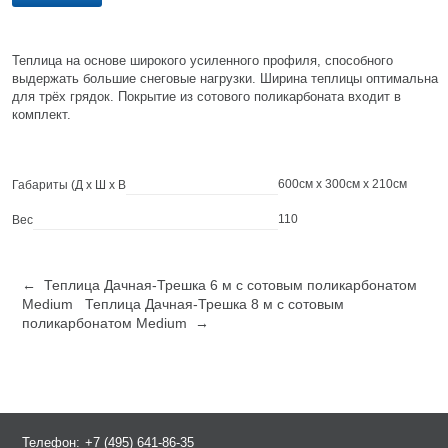
Теплица на основе широкого усиленного профиля, способного
выдержать большие снеговые нагрузки. Ширина теплицы оптимальна
для трёх грядок. Покрытие из сотового поликарбоната входит в
комплект.
600см x 300см x 210см
Габариты (Д х Ш х В
110
Вес
← Теплица Дачная-Трешка 6 м с сотовым поликарбонатом
Medium
Теплица Дачная-Трешка 8 м с сотовым
поликарбонатом Medium →
Телефон:
+7 (495) 641-86-35