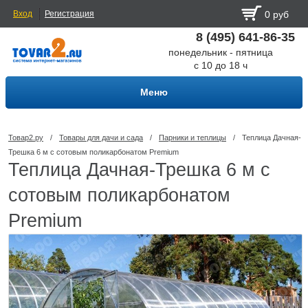
Вход
Регистрация
0 руб
8 (495) 641-86-35
понедельник - пятница
с 10 до 18 ч
Меню
Товар2.ру
/
Товары для дачи и сада
/
Парники и теплицы
/
Теплица Дачная-
Трешка 6 м с сотовым поликарбонатом Premium
Теплица Дачная-Трешка 6 м с
сотовым поликарбонатом
Premium