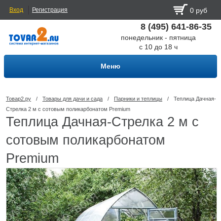
Вход
Регистрация
0 руб
8 (495) 641-86-35
понедельник - пятница
с 10 до 18 ч
Меню
Товар2.ру
/
Товары для дачи и сада
/
Парники и теплицы
/
Теплица Дачная-
Стрелка 2 м c сотовым поликарбонатом Premium
Теплица Дачная-Стрелка 2 м c
сотовым поликарбонатом
Premium