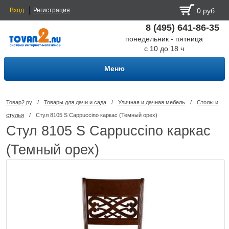
Вход
Регистрация
0 руб
8 (495) 641-86-35
понедельник - пятница
с 10 до 18 ч
Меню
Товар2.ру
/
Товары для дачи и сада
/
Уличная и дачная мебель
/
Столы и
стулья
/
Стул 8105 S Cappuccino каркас (Темный орех)
Стул 8105 S Cappuccino каркас
(Темный орех)