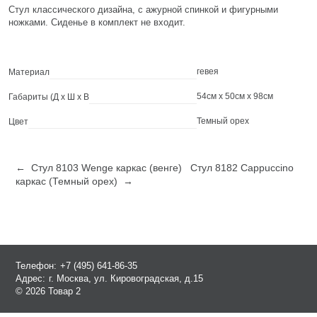
Стул классического дизайна, с ажурной спинкой и фигурными
ножками. Сиденье в комплект не входит.
гевея
Материал
54см x 50см x 98см
Габариты (Д х Ш х В
Темный орех
Цвет
← Стул 8103 Wenge каркас (венге)
Стул 8182 Cappuccino
каркас (Темный орех) →
Телефон:
+7 (495) 641-86-35
Адрес:
г. Москва, ул. Кировоградская, д.15
© 2026 Товар 2