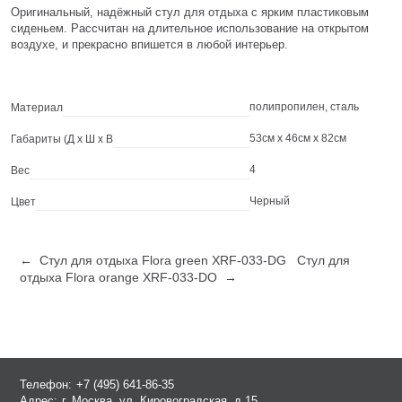
Оригинальный, надёжный стул для отдыха с ярким пластиковым
сиденьем. Рассчитан на длительное использование на открытом
воздухе, и прекрасно впишется в любой интерьер.
полипропилен, сталь
Материал
53см x 46см x 82см
Габариты (Д х Ш х В
4
Вес
Черный
Цвет
← Стул для отдыха Flora green XRF-033-DG
Стул для
отдыха Flora orange XRF-033-DO →
Телефон:
+7 (495) 641-86-35
Адрес:
г. Москва, ул. Кировоградская, д.15