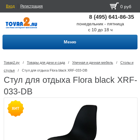
Вход
Регистрация
0 руб
8 (495) 641-86-35
понедельник - пятница
с 10 до 18 ч
Меню
Товар2.ру
/
Товары для дачи и сада
/
Уличная и дачная мебель
/
Столы и
стулья
/
Стул для отдыха Flora black XRF-033-DB
Стул для отдыха Flora black XRF-
033-DB