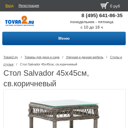
Вход
Регистрация
0 руб
8 (495) 641-86-35
понедельник - пятница
с 10 до 18 ч
Меню
Товар2.ру
/
Товары для дачи и сада
/
Уличная и дачная мебель
/
Столы и
стулья
/
Стол Salvador 45х45см, св.коричневый
Стол Salvador 45х45см,
св.коричневый