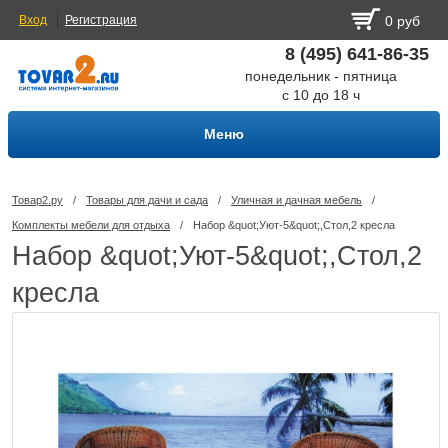
Вход
Регистрация
0 руб
8 (495) 641-86-35
понедельник - пятница
с 10 до 18 ч
Меню
Товар2.ру
/
Товары для дачи и сада
/
Уличная и дачная мебель
/
Комплекты мебели для отдыха
/
Набор &quot;Уют-5&quot;,Стол,2 кресла
Набор &quot;Уют-5&quot;,Стол,2
кресла