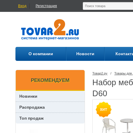
Вход
Регистрация
О компании
Новости
Контакт
Товар2.ру
/
Товары для 
РЕКОМЕНДУЕМ
Набор меб
D60
Новинки
Распродажа
Топ продаж