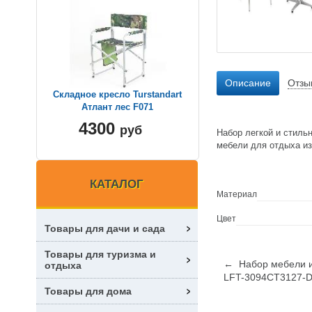
Описание
Отзы
Складное кресло Turstandart
Атлант лес F071
4300
руб
Набор легкой и стиль
мебели для отдыха из
КАТАЛОГ
Материал
Цвет
Товары для дачи и сада
Товары для туризма и
← Набор мебели и
отдыха
LFT-3094CT3127-
Товары для дома