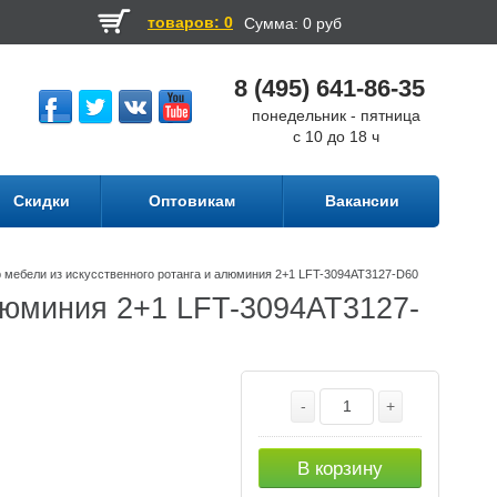
товаров: 0
Сумма:
0 руб
8 (495) 641-86-35
понедельник - пятница
с 10 до 18 ч
Скидки
Оптовикам
Вакансии
 мебели из искусственного ротанга и алюминия 2+1 LFT-3094AT3127-D60
алюминия 2+1 LFT-3094AT3127-
-
+
В корзину