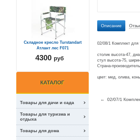
Описание
Отзы
Складное кресло Turstandart
02/08/1 Комплект для
Атлант лес F071
столик высота-47, ди
4300
руб
стул высота-75, ширин
Страна-производитель
цвет: мед, олива, кон
КАТАЛОГ
← 02/07/1 Комплек
Товары для дачи и сада
Товары для туризма и
отдыха
Товары для дома