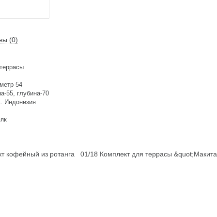
вы (0)
 террасы
аметр-54
а-55, глубина-70
: Индонезия
ьяк
т кофейный из ротанга
01/18 Комплект для террасы &quot;Макита