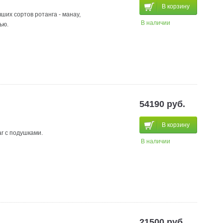
В корзину
ших сортов ротанга - манау,
В наличии
ью.
54190 руб.
В корзину
r с подушками.
В наличии
21500 руб.