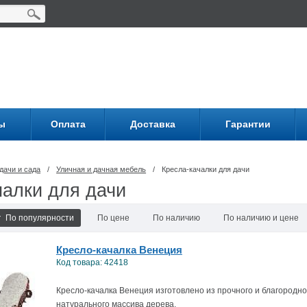
ы
Оплата
Доставка
Гарантии
дачи и сада
/
Уличная и дачная мебель
/
Кресла-качалки для дачи
чалки для дачи
По популярности
По цене
По наличию
По наличию и цене
Кресло-качалка Венеция
Код товара: 42418
Кресло-качалка Венеция изготовлено из прочного и благородно
натурального массива дерева.