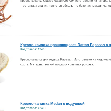
Кресло-качалка Classic Rattan 005.004 изготовлено из натура
– ротанга, а значит, является абсолютно безопасным для челов
Кресло-качалка вращающееся Rattan Papasan с 
Код товара: 42416
Кресло-качалка для отдыха Papasan. Изготовлено из индонези
сорта. Материал мягкой подушки - светлая рогожка.
Кресло-качалка Medan с подушкой
Код товара: 42412