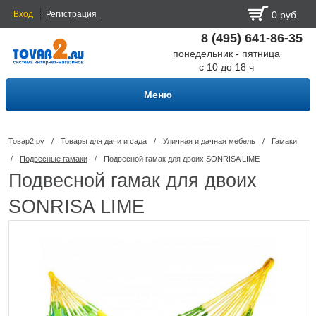
Вход
Регистрация
0 руб
8 (495) 641-86-35
понедельник - пятница
с 10 до 18 ч
Меню
Товар2.ру
/
Товары для дачи и сада
/
Уличная и дачная мебель
/
Гамаки
/
Подвесные гамаки
/
Подвесной гамак для двоих SONRISA LIME
Подвесной гамак для двоих
SONRISA LIME