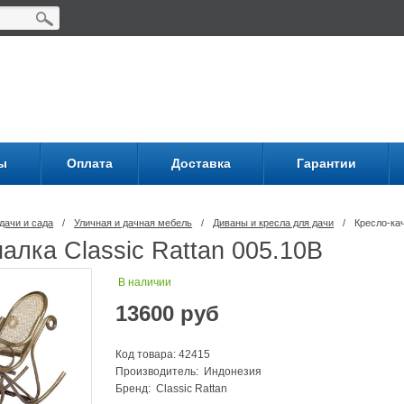
ы
Оплата
Доставка
Гарантии
дачи и сада
/
Уличная и дачная мебель
/
Диваны и кресла для дачи
/
Кресло-кач
алка Classic Rattan 005.10В
В наличии
13600
руб
Код товара: 42415
Производитель: Индонезия
Бренд:
Classic Rattan