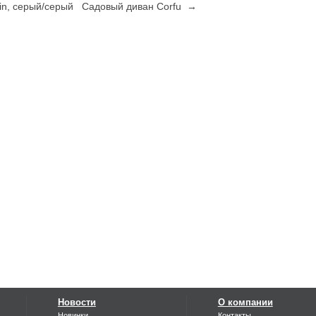
n, серый/серый
Садовый диван Corfu →
Новости
О компании
Новинки
Контакты