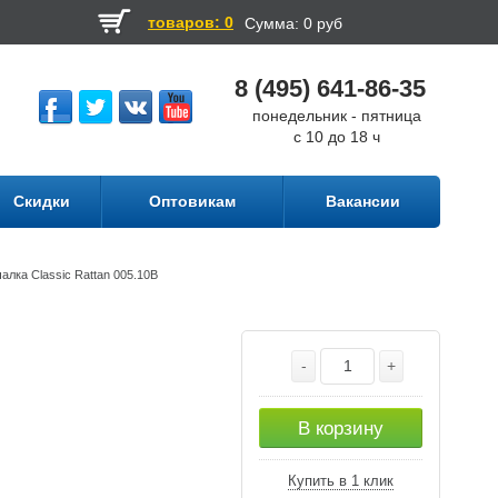
товаров: 0
Сумма:
0 руб
8 (495) 641-86-35
понедельник - пятница
с 10 до 18 ч
Скидки
Оптовикам
Вакансии
алка Classic Rattan 005.10В
-
+
В корзину
Купить в 1 клик