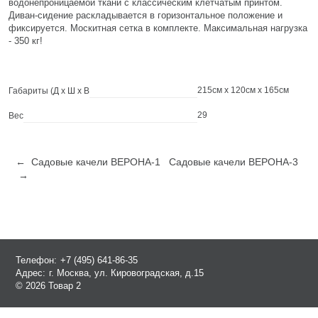
водонепроницаемой ткани с классическим клетчатым принтом.
Диван-сидение раскладывается в горизонтальное положение и
фиксируется. Москитная сетка в комплекте. Максимальная нагрузка
- 350 кг!
215см x 120см x 165см
Габариты (Д х Ш х В
29
Вес
← Садовые качели ВЕРОНА-1
Садовые качели ВЕРОНА-3
→
Телефон:
+7 (495) 641-86-35
Адрес:
г. Москва, ул. Кировоградская, д.15
© 2026 Товар 2