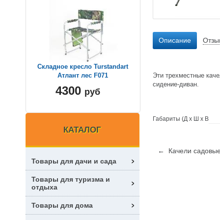
Описание
Отзы
Складное кресло Turstandart
Эти трехместные каче
Атлант лес F071
сидение-диван.
4300
руб
Габариты (Д х Ш х В
КАТАЛОГ
← Качели садовые
Товары для дачи и сада
Товары для туризма и
отдыха
Товары для дома