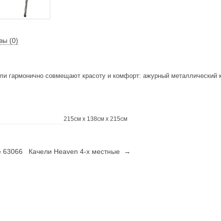
вы (0)
ли гармонично совмещают красоту и комфорт: ажурный металлический к
215см x 138см x 215см
 63066
Качели Heaven 4-х местные →