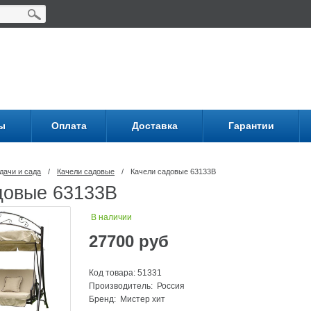
ы
Оплата
Доставка
Гарантии
дачи и сада
/
Качели садовые
/
Качели садовые 63133В
довые 63133В
В наличии
27700
руб
Код товара: 51331
Производитель: Россия
Бренд:
Мистер хит