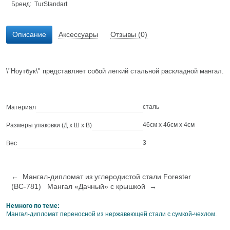
Бренд:
TurStandart
Описание
Аксессуары
Отзывы (0)
\"Ноутбук\" представляет собой легкий стальной раскладной мангал.
сталь
Материал
46см x 46см x 4см
Размеры упаковки (Д х Ш х В)
3
Вес
← Мангал-дипломат из углеродистой стали Forester
(ВС-781)
Мангал «Дачный» с крышкой →
Немного по теме:
Мангал-дипломат переносной из нержавеющей стали с сумкой-чехлом.