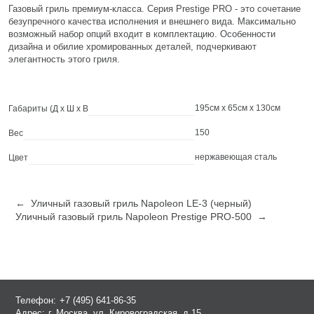
Газовый гриль премиум-класса. Серия Prestige PRO - это сочетание
безупречного качества исполнения и внешнего вида. Максимально
возможный набор опций входит в комплектацию. Особенности
дизайна и обилие хромированных деталей, подчеркивают
элегантность этого гриля.
195см x 65см x 130см
Габариты (Д х Ш х В
150
Вес
нержавеющая сталь
Цвет
← Уличный газовый гриль Napoleon LE-3 (черный)
Уличный газовый гриль Napoleon Prestige PRO-500 →
Телефон:
+7 (495) 641-86-35
Адрес:
г. Москва, ул. Кировоградская, д.15