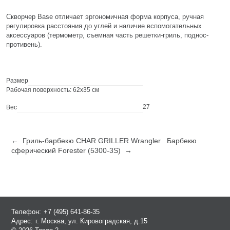
Скворчер Base отличает эргономичная форма корпуса, ручная
регулировка расстояния до углей и наличие вспомогательных
аксессуаров (термометр, съемная часть решетки-гриль, поднос-
противень).
Размер
Рабочая поверхность: 62x35 см
27
Вес
← Гриль-барбекю CHAR GRILLER Wrangler
Барбекю
сферический Forester (5300-3S) →
Телефон:
+7 (495) 641-86-35
Адрес:
г. Москва, ул. Кировоградская, д.15