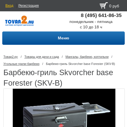
Вход
Регистрация
0 руб
8 (495) 641-86-35
понедельник - пятница
с 10 до 18 ч
Меню
Товар2.ру
/
Товары для дачи и сада
/
Мангалы, барбекю, коптильни
/
Угольные грили-барбекю
/
Барбекю-гриль Skvorcher base Forester (SKV-B)
Барбекю-гриль Skvorcher base
Forester (SKV-B)