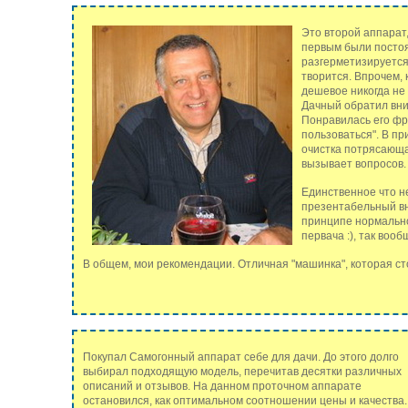
Это второй аппарат
первым были постоя
разгерметизируется,
творится. Впрочем, к
дешевое никогда не
Дачный обратил вни
Понравилась его фра
пользоваться". В п
очистка потрясающая
вызывает вопросов.
Единственное что н
презентабельный вн
принципе нормально
первача :), так вооб
В общем, мои рекомендации. Отличная "машинка", которая сто
Покупал Самогонный аппарат себе для дачи. До этого долго
выбирал подходящую модель, перечитав десятки различных
описаний и отзывов. На данном проточном аппарате
остановился, как оптимальном соотношении цены и качества.