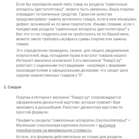
Если Вы приобрели какой-либо товар из раздела "самогонные
аппараты (дистилляторы)", можете быть уверенны, Ваша покупка
оправдает потраченные средства. Гарантия качества
предусматривает замену купленного товара, если в нем обнаружен
дефект, возникший не по вине покупателя. Иными словами, если с
предметами раздела "самогонные аппараты (дистилляторы)" у
Вас что-то не сладилось или не сработалось не по Вашей вине,
можете смело требовать возврата суммы покупки или замены
товара.
Это определение приведено, скорее, для общего уведомления
покупателей, ведь попадание брака в каталог товаров нашего
Интернет-магазина исключено! Сеть магазинов "Товар2.ру"
работает с надежными поставщиками - напрямую с фирмами-
производителями и официальными дилерами, что сводит риск
закупки некачественных товаров к "0".
2. Скидки
Покупка в Интернет-магазине "Товар2.ру" сопровождаются
оформлением дисконтной карточки, которая поможет Вам
экономить в дальнейшем. Работает дисконтная карточка по
простой формуле:
Предметы раздела "
самогонные аппараты (дистилляторы)
" +
Маленькая
пластиковая карточка-дисконт
=
выгодное
приобретение за минимальную стоимость
.
Кстати, эта формула действительна не только для раздела