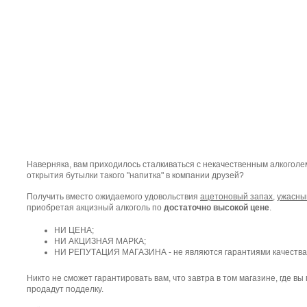
Наверняка, вам приходилось сталкиваться с некачественным алкоголе
открытия бутылки такого "напитка" в компании друзей?
Получить вместо ожидаемого удовольствия
ацетоновый запах
,
ужасны
приобретая акцизный алкоголь по
достаточно высокой цене
.
НИ ЦЕНА;
НИ АКЦИЗНАЯ МАРКА;
НИ РЕПУТАЦИЯ МАГАЗИНА - не являются гарантиями качества
Никто не сможет гарантировать вам, что завтра в том магазине, где вы 
продадут подделку.