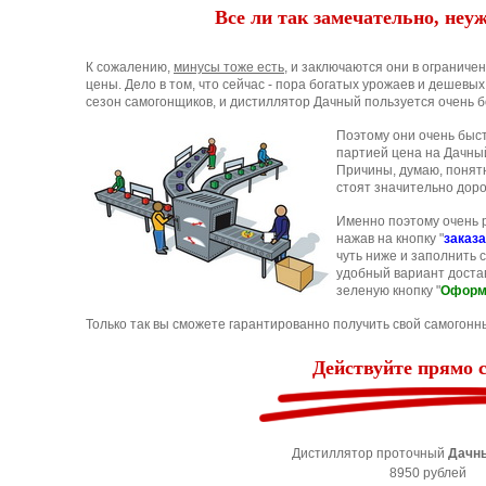
Все ли так замечательно, неу
К сожалению,
минусы тоже есть
, и заключаются они в ограниче
цены. Дело в том, что сейчас - пора богатых урожаев и дешевых
сезон самогонщиков, и дистиллятор Дачный пользуется очень 
Поэтому они очень быст
партией цена на Дачны
Причины, думаю, понят
стоят значительно дор
Именно поэтому очень 
нажав на кнопку "
заказа
чуть ниже и заполнить
удобный вариант доста
зеленую кнопку "
Оформи
Только так вы сможете гарантированно получить свой самогонны
Действуйте прямо с
Дистиллятор проточный
Дачн
8950 рублей