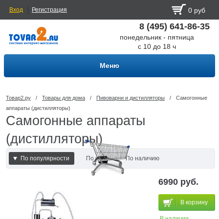
Вход
Регистрация
0 руб
8 (495) 641-86-35
понедельник - пятница
с 10 до 18 ч
Меню
Товар2.ру
/
Товары для дома
/
Пивоварни и дистилляторы
/
Самогонные
аппараты (дистилляторы)
Самогонные аппараты
(дистилляторы)
По популярности
По цене
По наличию
По наличию и цене
6990 руб.
В корзину
В наличии