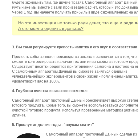
будете экономить там, где другие тратят. Самогонный аппарат Дачный
(чуть ниже мы вместе с вами произведем расчет, который это доказыва
Через 1 год, вы начнете получать прибыль в виде сэкономленных на ал
Но эта инвестиция не только ради денег, это еще и ради
в
А его можно оценить в деньгах?
3. Вы сами регулируете крепость напитка и его вкус в соответстви
Прелесть собственного производства алкоголя заключается в том, что
сможете контролировать наличие тех или иных свойств в готовом прод
Существуют десятки рецептов приготовления самогона и настоек на ег
С самогонным аппаратом Дачный вы сможете заняться одним из
увлекательнейших экспериментов в своей жизни - получением напитка
удовлетворит вас на 100%.
4. Глубокая очистка и никакого похмелья
Самогонный аппарат проточный Дачный обеспечивает высокую степен
готового продукта. Кроме того, вы сможете воспользоваться дополнит
очисткой готового продукта, используя проверенные методики (активи
другие).
5. Прослужит долгие годы - "внукам хватит"
Самогонный аппарат проточный Дачный сделан из 