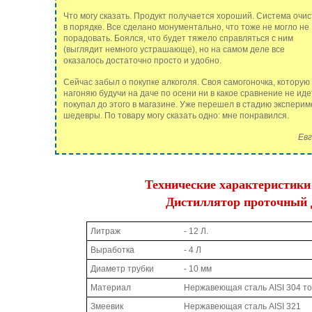
Что могу сказать. Продукт получается хороший. Система очис
в порядке. Все сделано монументально, что тоже не могло не
порадовать. Боялся, что будет тяжело справляться с ним
(выглядит немного устрашающе), но на самом деле все
оказалось достаточно просто и удобно.
Сейчас забыл о покупке алкоголя. Своя самогоночка, которую
нагоняю будучи на даче по осени ни в какое сравнение не иде
покупал до этого в магазине. Уже перешел в стадию экспери
шедевры. По товару могу сказать одно: мне понравился.
Евг
Технические характеристики
Дистиллятор проточный
Литраж
- 12 Л.
Выработка
- 4 Л
Диаметр трубки
- 10 мм
Материал
Нержавеющая сталь AISI 304 т
Змеевик
Нержавеющая сталь AISI 321