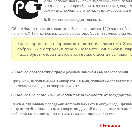
2 мм. Аппарат Дачный при аккуратном использован
каждые пару лет приобретать дешевые модели, а м
всю жизнь, передать его по наследству своему сыну
6. Высокая производительность
Объем бака, в который заливается брага, составляет 12(!) литров. Запо
получите 3-4 литра первоклассного самогона. Средняя скорость выгона
Только представьте, приезжаете на дачку с друзьями. Зап
собранных с огорода, и пока вы готовите шашлычок и накр
часов будет готова натуральная первоклассная выпивка. Э
7. Полное соответствие традиционным канонам самогоноварения
Принципы, используемые в аппарате Дачный, полностью соответству
применяемым еще в позапрошлом веке.
8. Полностью легально + избавляет от зависимости от государства
Законы, связанные с продажей алкоголя меняются каждый год. Причем
покупателей. С самогонным аппаратом Дачный вы перестанете зависе
себя и своих знакомых первоклассными крепкими напитками.
Отзывы