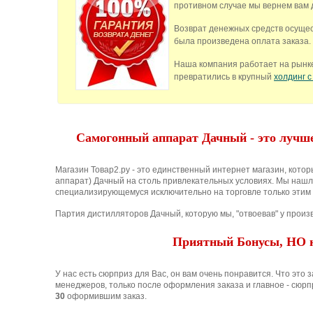
противном случае мы вернем вам 
Возврат денежных средств осущес
была произведена оплата заказа.
Наша компания работает на рынке
превратились в крупный
холдинг с
Самогонный аппарат Дачный - это лучше
Магазин Товар2.ру - это единственный интернет магазин, кото
аппарат) Дачный на столь привлекательных условиях. Мы нашл
специализирующемуся исключительно на торговле только этим
Партия дистилляторов Дачный, которую мы, "отвоевав" у произв
Приятный Бонусы, НО н
У нас есть сюрприз для Вас, он вам очень понравится. Что это з
менеджеров, только после оформления заказа и главное - сюрп
30
оформившим заказ.