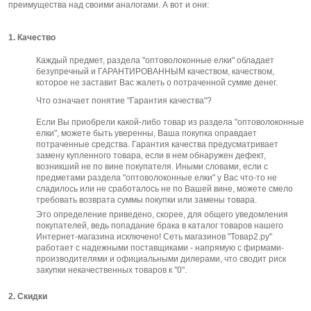
преимущества над своими аналогами. А вот и они:
1. Качество
Каждый предмет, раздела "оптоволоконные елки" обладает
безупречный и ГАРАНТИРОВАННЫМ качеством, качеством,
которое не заставит Вас жалеть о потраченной сумме денег.
Что означает понятие "Гарантия качества"?
Если Вы приобрели какой-либо товар из раздела "оптоволоконные
елки", можете быть уверенны, Ваша покупка оправдает
потраченные средства. Гарантия качества предусматривает
замену купленного товара, если в нем обнаружен дефект,
возникший не по вине покупателя. Иными словами, если с
предметами раздела "оптоволоконные елки" у Вас что-то не
сладилось или не сработалось не по Вашей вине, можете смело
требовать возврата суммы покупки или замены товара.
Это определение приведено, скорее, для общего уведомления
покупателей, ведь попадание брака в каталог товаров нашего
Интернет-магазина исключено! Сеть магазинов "Товар2.ру"
работает с надежными поставщиками - напрямую с фирмами-
производителями и официальными дилерами, что сводит риск
закупки некачественных товаров к "0".
2. Скидки