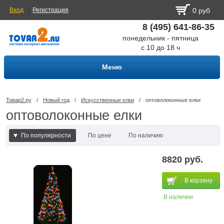
Вход
Регистрация
0 руб
8 (495) 641-86-35
понедельник - пятница
с 10 до 18 ч
Меню
Товар2.ру
/
Новый год
/
Искусственные елки
/
оптоволоконные елки
оптоволоконные елки
По популярности
По цене
По наличию
По наличию и цене
8820 руб.
В корзину
В наличии