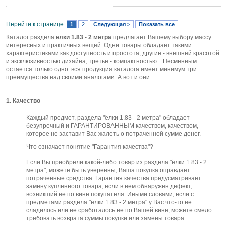
Перейти к странице:
1
2
Следующая >
Показать все
Каталог раздела
ёлки 1.83 - 2 метра
предлагает Вашему выбору массу
интересных и практичных вещей. Одни товары обладает такими
характеристиками как доступность и простота, другие - внешней красотой
и эксклюзивностью дизайна, третье - компактностью... Несменным
остается только одно: вся продукция каталога имеет минимум три
преимущества над своими аналогами. А вот и они:
1. Качество
Каждый предмет, раздела "ёлки 1.83 - 2 метра" обладает
безупречный и ГАРАНТИРОВАННЫМ качеством, качеством,
которое не заставит Вас жалеть о потраченной сумме денег.
Что означает понятие "Гарантия качества"?
Если Вы приобрели какой-либо товар из раздела "ёлки 1.83 - 2
метра", можете быть уверенны, Ваша покупка оправдает
потраченные средства. Гарантия качества предусматривает
замену купленного товара, если в нем обнаружен дефект,
возникший не по вине покупателя. Иными словами, если с
предметами раздела "ёлки 1.83 - 2 метра" у Вас что-то не
сладилось или не сработалось не по Вашей вине, можете смело
требовать возврата суммы покупки или замены товара.