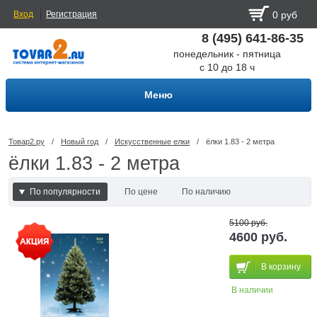
Вход
Регистрация
0 руб
8 (495) 641-86-35
понедельник - пятница
с 10 до 18 ч
Меню
Товар2.ру
/
Новый год
/
Искусственные елки
/
ёлки 1.83 - 2 метра
ёлки 1.83 - 2 метра
По популярности
По цене
По наличию
По наличию и цене
5100 руб.
4600 руб.
В корзину
В наличии